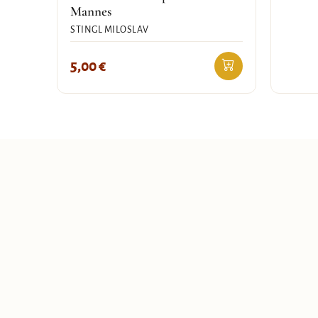
Mannes
STINGL MILOSLAV
5,00
€