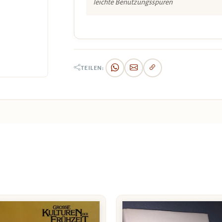
leichte Benützungsspuren
TEILEN: