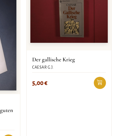
Der gallische Krieg
CAESAR G.J.
5,00
€
 guten