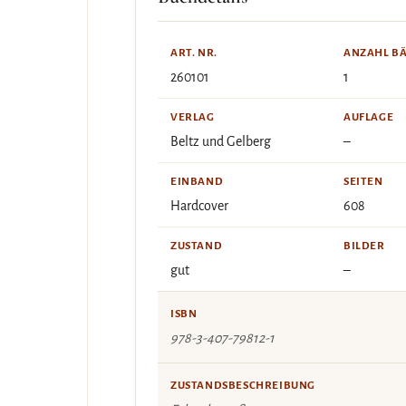
ART. NR.
ANZAHL B
260101
1
VERLAG
AUFLAGE
Beltz und Gelberg
–
EINBAND
SEITEN
Hardcover
608
ZUSTAND
BILDER
gut
–
ISBN
978-3-407-79812-1
ZUSTANDSBESCHREIBUNG