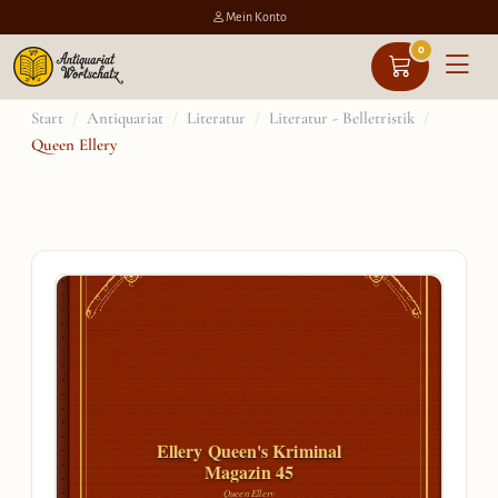
Mein Konto
0
Zum
Start
/
Antiquariat
/
Literatur
/
Literatur - Belletristik
/
Queen Ellery
Inhalt
springen
Ellery Queen's Kriminal
Magazin 45
Queen Ellery