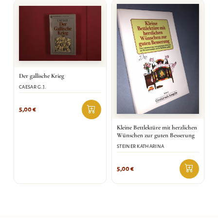
Der gallische Krieg
CAESAR G.J.
5,00
€
Kleine Bettlektüre mit herzlichen
Wünschen zur guten Besserung
STEINER KATHARINA
5,00
€