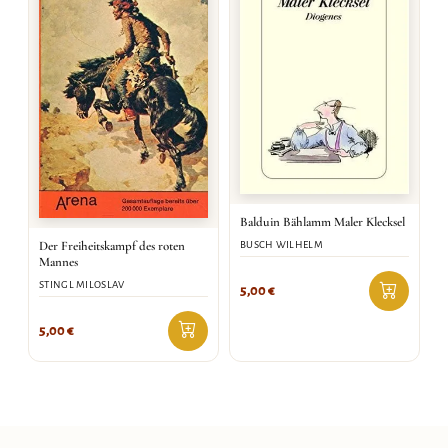
Balduin Bählamm Maler Klecksel
Der Freiheitskampf des roten
BUSCH WILHELM
Mannes
STINGL MILOSLAV
5,00
€
5,00
€