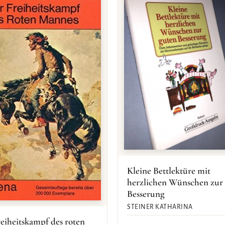
Kleine Bettlektüre mit
herzlichen Wünschen zur
Besserung
STEINER KATHARINA
eiheitskampf des roten