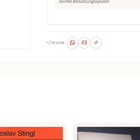
leichte Benützungsspuren
TEILEN: