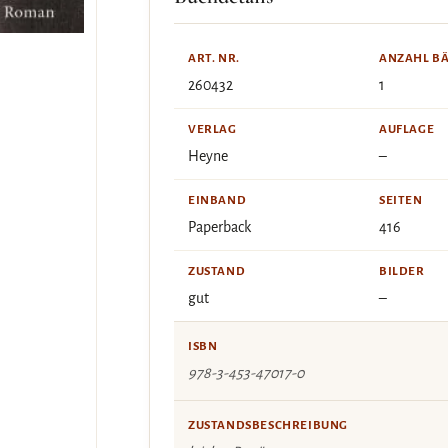
ART. NR.
ANZAHL B
260432
1
VERLAG
AUFLAGE
Heyne
–
EINBAND
SEITEN
Paperback
416
ZUSTAND
BILDER
gut
–
ISBN
978-3-453-47017-0
ZUSTANDSBESCHREIBUNG