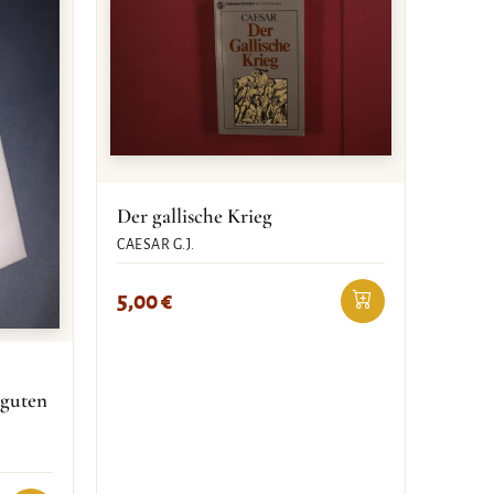
Der gallische Krieg
CAESAR G.J.
5,00
€
 guten