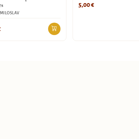
5,00
€
es
 MILOSLAV
€