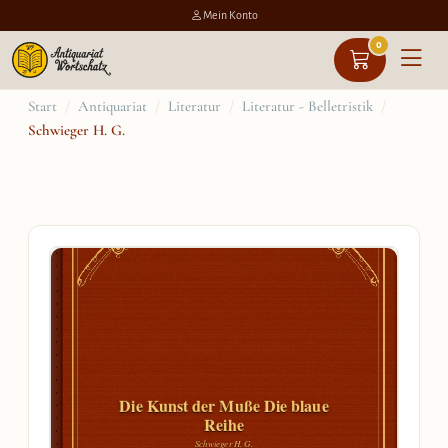
Mein Konto
0
Zum
Start
/
Antiquariat
/
Literatur
/
Literatur - Belletristik
/
Schwieger H. G.
Inhalt
springen
Die Kunst der Muße Die blaue
Reihe
Schwieger H. G.