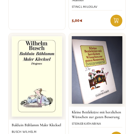
Mannes
STINGL MILOSLAV
5,00
€
Kleine Bettlektüre mit herzlichen
Wünschen zur guten Besserung
STEINER KATHARINA
Balduin Bählamm Maler Klecksel
BUSCH WILHELM