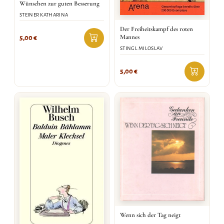
Wünschen zur guten Besserung
STEINER KATHARINA
Der Freiheitskampf des roten
Mannes
5,00
€
STINGL MILOSLAV
5,00
€
Wenn sich der Tag neigt