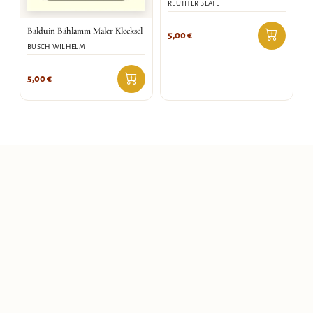
REUTHER BEATE
Balduin Bählamm Maler Klecksel
5,00
€
BUSCH WILHELM
5,00
€