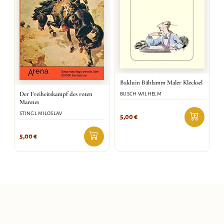
Balduin Bählamm Maler Klecksel
Der Freiheitskampf des roten
BUSCH WILHELM
Mannes
STINGL MILOSLAV
5,00
€
5,00
€