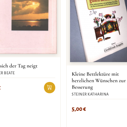
ich der Tag neigt
Kleine Bettlektüre mit
R BEATE
herzlichen Wünschen zur
Besserung
€
STEINER KATHARINA
5,00
€