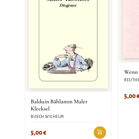
Wenn s
REUTHE
5,00
Balduin Bählamm Maler
Klecksel
BUSCH WILHELM
5,00
€