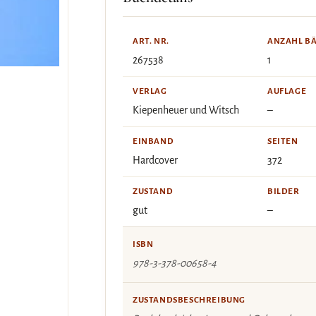
ART. NR.
ANZAHL B
267538
1
VERLAG
AUFLAGE
Kiepenheuer und Witsch
–
EINBAND
SEITEN
Hardcover
372
ZUSTAND
BILDER
gut
–
ISBN
978-3-378-00658-4
ZUSTANDSBESCHREIBUNG