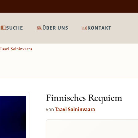
SUCHE
ÜBER UNS
KONTAKT
Taavi Soininvaara
Finnisches Requiem
von
Taavi Soininvaara