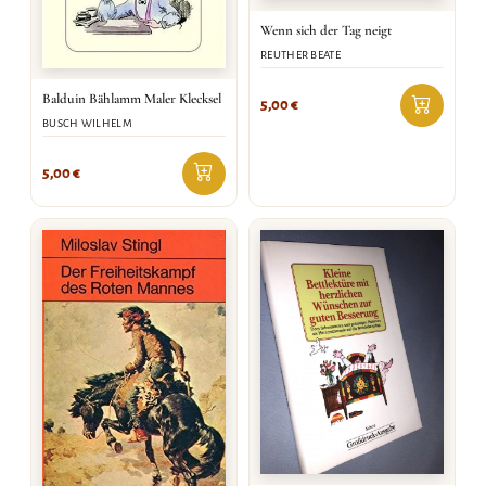
Wenn sich der Tag neigt
REUTHER BEATE
Balduin Bählamm Maler Klecksel
5,00
€
BUSCH WILHELM
5,00
€