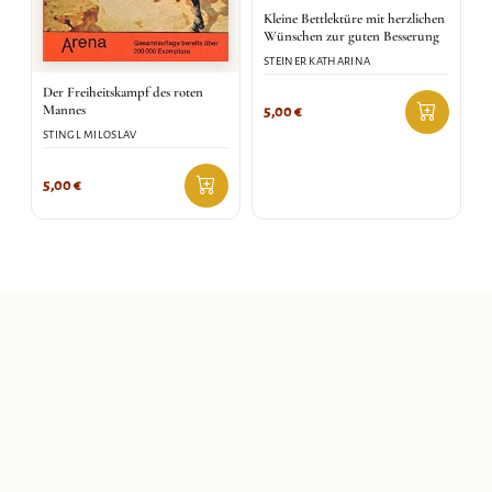
Kleine Bettlektüre mit herzlichen
Wünschen zur guten Besserung
STEINER KATHARINA
Der Freiheitskampf des roten
Mannes
5,00
€
STINGL MILOSLAV
5,00
€