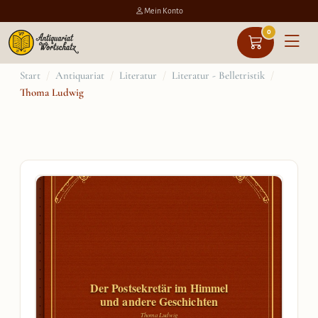
Mein Konto
0
Zum
Start
/
Antiquariat
/
Literatur
/
Literatur - Belletristik
/
Thoma Ludwig
Inhalt
springen
Der Postsekretär im Himmel
und andere Geschichten
Thoma Ludwig