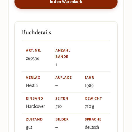
In den Warenkorb
Buchdetails
ART. NR.
ANZAHL
BÄNDE
260396
1
VERLAG
AUFLAGE
JAHR
Hestia
–
1989
EINBAND
SEITEN
GEWICHT
Hardcover
510
710 g
ZUSTAND
BILDER
SPRACHE
gut
–
deutsch