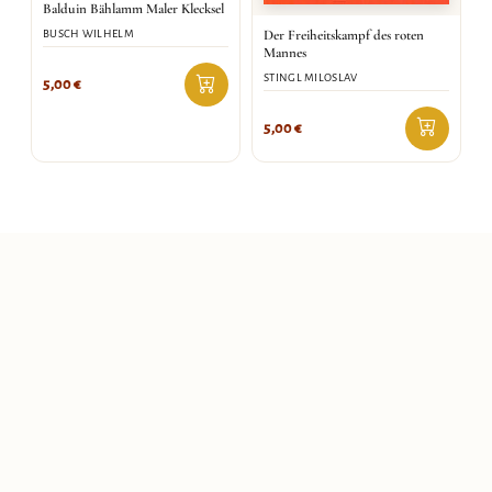
Balduin Bählamm Maler Klecksel
Der Freiheitskampf des roten
BUSCH WILHELM
Mannes
STINGL MILOSLAV
5,00
€
5,00
€