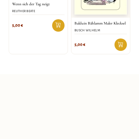
Wenn sich der Tag neigt
REUTHER BEATE
Balduin Bählamm Maler Klecksel
5,00
€
BUSCH WILHELM
5,00
€