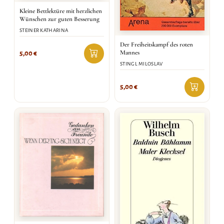
Kleine Bettlektüre mit herzlichen
Wünschen zur guten Besserung
STEINER KATHARINA
Der Freiheitskampf des roten
Mannes
5,00
€
STINGL MILOSLAV
5,00
€