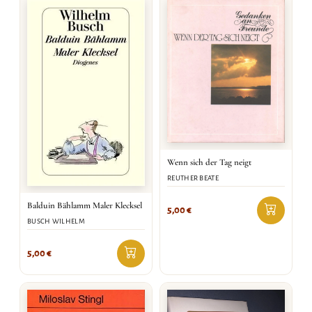
Wenn sich der Tag neigt
REUTHER BEATE
Balduin Bählamm Maler Klecksel
5,00
€
BUSCH WILHELM
5,00
€