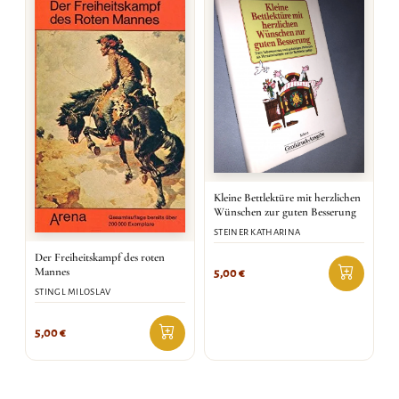
Kleine Bettlektüre mit herzlichen
Wünschen zur guten Besserung
STEINER KATHARINA
Der Freiheitskampf des roten
Mannes
5,00
€
STINGL MILOSLAV
5,00
€