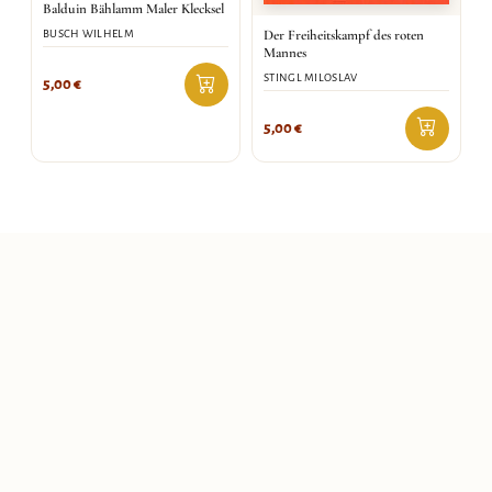
Balduin Bählamm Maler Klecksel
Der Freiheitskampf des roten
BUSCH WILHELM
Mannes
STINGL MILOSLAV
5,00
€
5,00
€