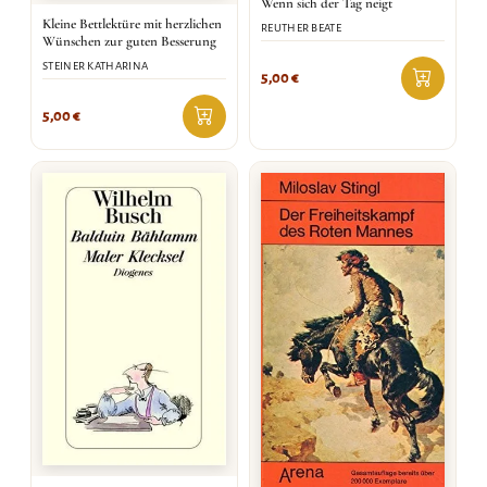
Wenn sich der Tag neigt
Kleine Bettlektüre mit herzlichen
REUTHER BEATE
Wünschen zur guten Besserung
STEINER KATHARINA
5,00
€
5,00
€