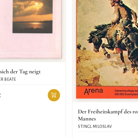
ich der Tag neigt
R BEATE
€
Der Freiheitskampf des ro
Mannes
STINGL MILOSLAV