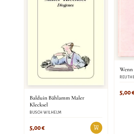
Wenn s
REUTHE
5,00
Balduin Bählamm Maler
Klecksel
BUSCH WILHELM
5,00
€