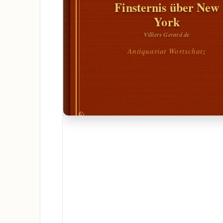
Finsternis über New
York
Villiers Gerard de
Antiquariat Wortschatz