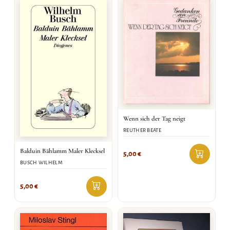
Wenn sich der Tag neigt
REUTHER BEATE
Balduin Bählamm Maler Klecksel
5,00
€
BUSCH WILHELM
5,00
€