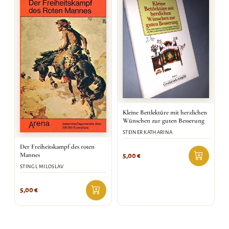
Kleine Bettlektüre mit herzlichen
Wünschen zur guten Besserung
STEINER KATHARINA
Der Freiheitskampf des roten
Mannes
5,00
€
STINGL MILOSLAV
5,00
€