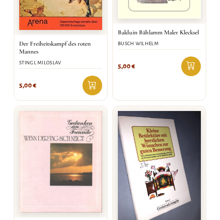
Balduin Bählamm Maler Klecksel
Der Freiheitskampf des roten
BUSCH WILHELM
Mannes
STINGL MILOSLAV
5,00
€
5,00
€