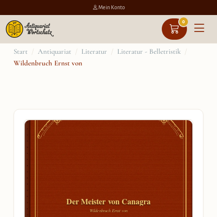
Mein Konto
0
Zum
Start
/
Antiquariat
/
Literatur
/
Literatur - Belletristik
/
Wildenbruch Ernst von
Inhalt
springen
Der Meister von Canagra
Wildenbruch Ernst von