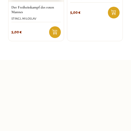
Der Freiheitskampf des roten
Mannes
5,00
€
STINGL MILOSLAV
5,00
€