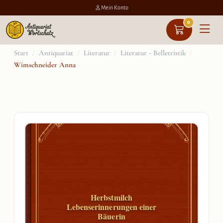
Mein Konto
0
Zum
Start
/
Antiquariat
/
Literatur
/
Literatur - Belletristik
/
Wimschneider Anna
Inhalt
springen
Herbstmilch
Lebenserinnerungen einer
Bäuerin