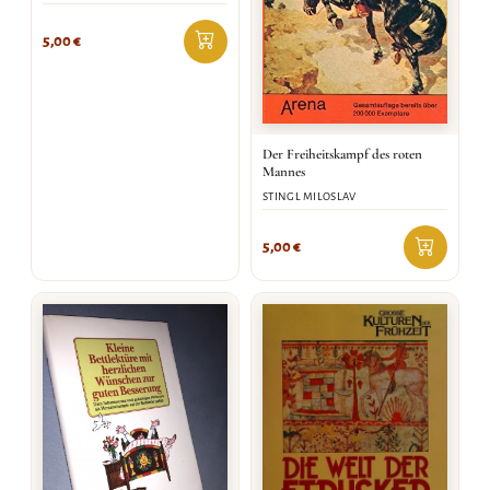
5,00
€
Der Freiheitskampf des roten
Mannes
STINGL MILOSLAV
5,00
€