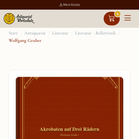
Mein Konto
0
Zum
Start
/
Antiquariat
/
Literatur
/
Literatur - Belletristik
/
Wolfgang Gruber
Inhalt
springen
Akrobaten auf Drei Rädern
Wolfgang Gruber