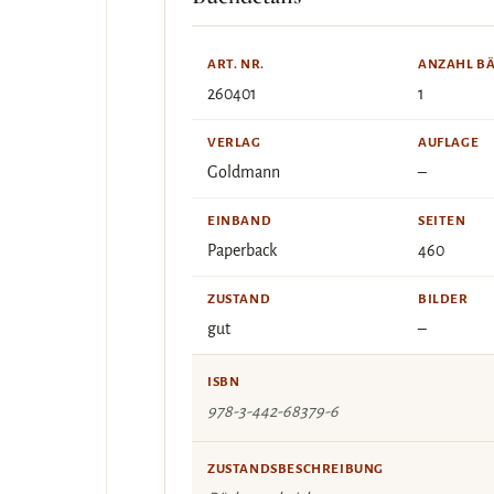
ART. NR.
ANZAHL B
260401
1
VERLAG
AUFLAGE
Goldmann
–
EINBAND
SEITEN
Paperback
460
ZUSTAND
BILDER
gut
–
ISBN
978-3-442-68379-6
ZUSTANDSBESCHREIBUNG