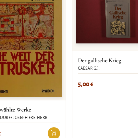
Der gallische Krieg
CAESAR G.J.
5,00
€
wählte Werke
DORFF JOSEPH FREIHERR
€