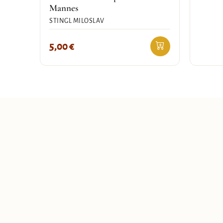
Mannes
STINGL MILOSLAV
5,00
€