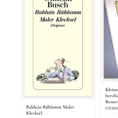
Kleine
herzl
Besse
Balduin Bählamm Maler
STEINE
Klecksel