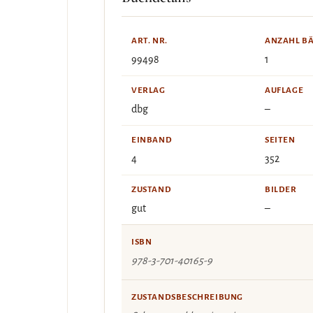
ART. NR.
ANZAHL B
99498
1
VERLAG
AUFLAGE
dbg
–
EINBAND
SEITEN
4
352
ZUSTAND
BILDER
gut
–
ISBN
978-3-701-40165-9
ZUSTANDSBESCHREIBUNG