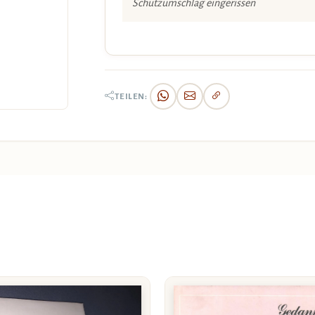
Schutzumschlag eingerissen
TEILEN: