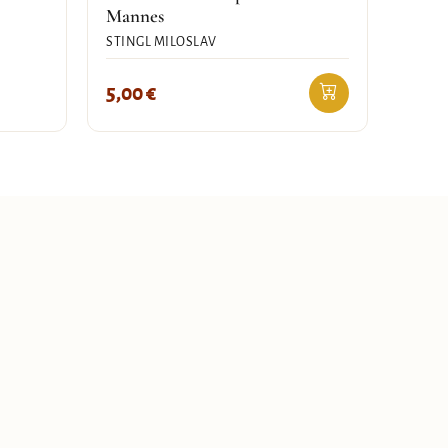
Mannes
STINGL MILOSLAV
5,00
€