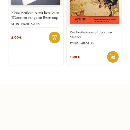
Kleine Bettlektüre mit herzlichen
Wünschen zur guten Besserung
STEINER KATHARINA
Der Freiheitskampf des roten
Mannes
5,00
€
STINGL MILOSLAV
5,00
€