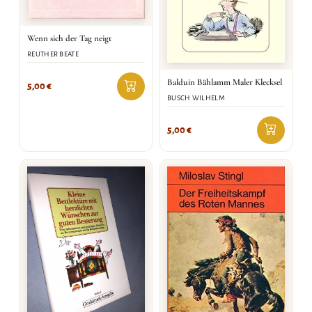
Wenn sich der Tag neigt
REUTHER BEATE
Balduin Bählamm Maler Klecksel
5,00
€
BUSCH WILHELM
5,00
€