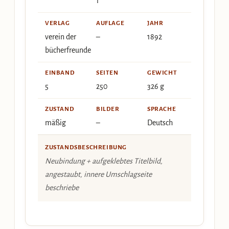
1
VERLAG
AUFLAGE
JAHR
verein der
–
1892
bücherfreunde
EINBAND
SEITEN
GEWICHT
5
250
326 g
ZUSTAND
BILDER
SPRACHE
mäßig
–
Deutsch
ZUSTANDSBESCHREIBUNG
Neubindung + aufgeklebtes Titelbild,
angestaubt, innere Umschlagseite
beschriebe