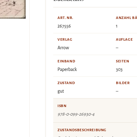
ART. NR.
ANZAHL B
267556
1
VERLAG
AUFLAGE
Arrow
–
EINBAND
SEITEN
Paperback
303
ZUSTAND
BILDER
gut
–
ISBN
978-0-099-26930-4
ZUSTANDSBESCHREIBUNG