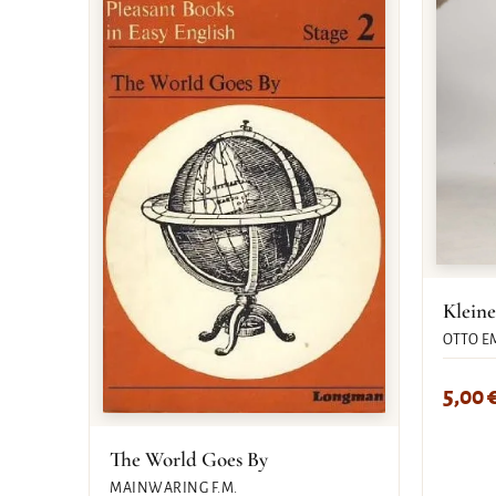
Kleine
OTTO E
5,00
The World Goes By
MAINWARING F.M.