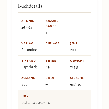
Buchdetails
ART. NR.
ANZAHL
BÄNDE
267564
1
VERLAG
AUFLAGE
JAHR
Ballantine
–
2006
EINBAND
SEITEN
GEWICHT
Paperback
456
224 g
ZUSTAND
BILDER
SPRACHE
gut
–
englisch
ISBN
978-0-345-45261-0