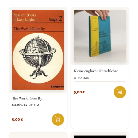
Kleine englische Sprachlehre
OTTO EMIL
5,00
€
The World Goes By
MAINWARING F.M.
5,00
€