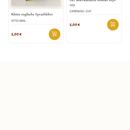
Der amerikanische Roman 1850-
1951
CARDWELL GUY
Kleine englische Sprachlehre
OTTO EMIL
5,00
€
5,00
€