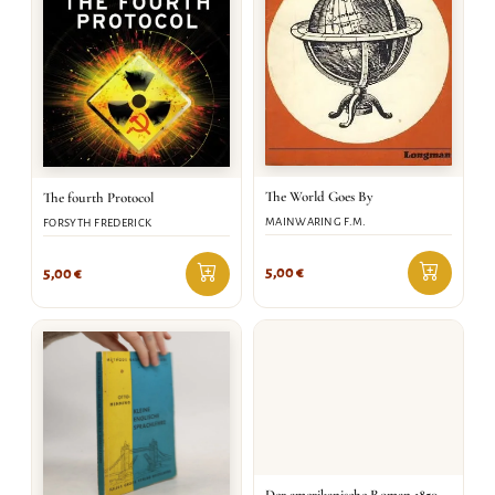
The World Goes By
The fourth Protocol
MAINWARING F.M.
FORSYTH FREDERICK
5,00
€
5,00
€