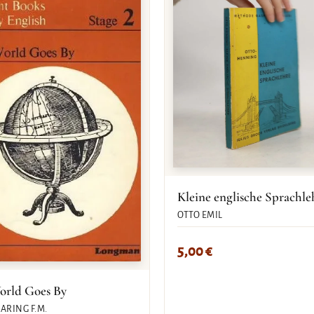
Kleine englische Sprachle
OTTO EMIL
5,00
€
orld Goes By
RING F.M.