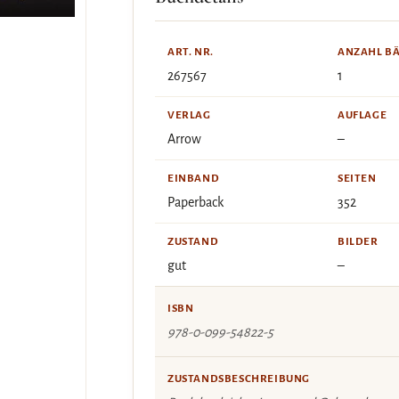
ART. NR.
ANZAHL B
267567
1
VERLAG
AUFLAGE
Arrow
–
EINBAND
SEITEN
Paperback
352
ZUSTAND
BILDER
gut
–
ISBN
978-0-099-54822-5
ZUSTANDSBESCHREIBUNG