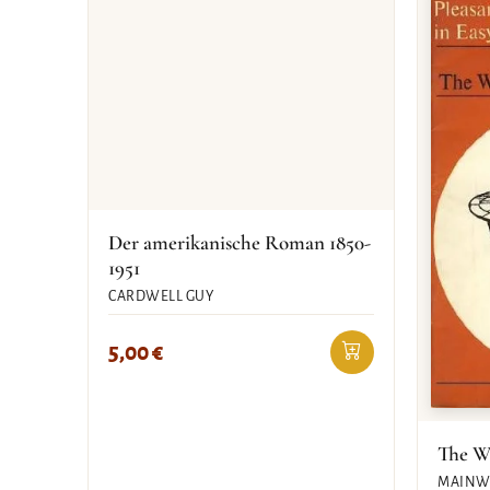
Der amerikanische Roman 1850-
1951
CARDWELL GUY
5,00
€
The W
MAINWA