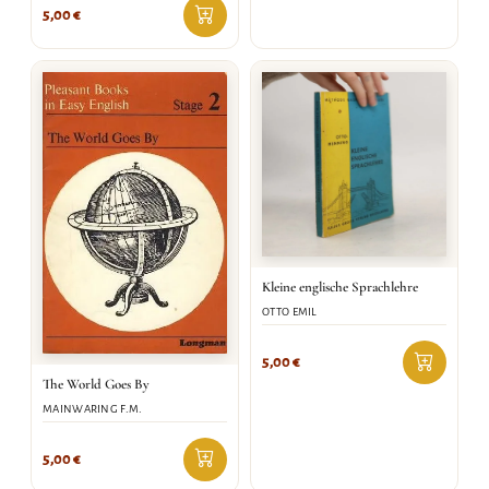
5,00
€
Kleine englische Sprachlehre
OTTO EMIL
5,00
€
The World Goes By
MAINWARING F.M.
5,00
€