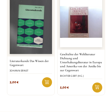
Geschichte der Weltliteratur
Dichtung und
Literaturkunde Das Wissen der
Unterhaltungsliteratur in Europa
Gegenwart
und Amerika von der Antike bis
zur Gegenwart
JOHANN ERNST
RICHTER GERT (HG.)
5,00
€
5,00
€