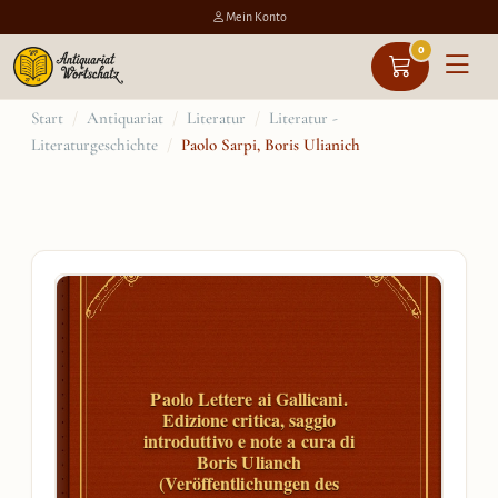
Mein Konto
0
Zum
Start
/
Antiquariat
/
Literatur
/
Literatur -
Literaturgeschichte
/
Paolo Sarpi, Boris Ulianich
Inhalt
springen
Paolo Lettere ai Gallicani.
Edizione critica, saggio
introduttivo e note a cura di
Boris Ulianch
(Veröffentlichungen des