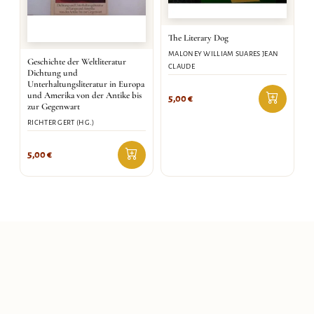
The Literary Dog
MALONEY WILLIAM SUARES JEAN
Geschichte der Weltliteratur
CLAUDE
Dichtung und
Unterhaltungsliteratur in Europa
und Amerika von der Antike bis
5,00
€
zur Gegenwart
RICHTER GERT (HG.)
5,00
€