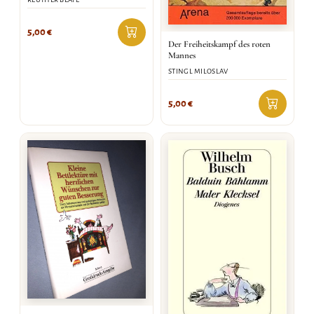
5,00
€
Der Freiheitskampf des roten
Mannes
STINGL MILOSLAV
5,00
€