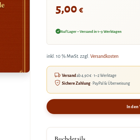
de
5,00
€
Auf Lager – Versand in 1–3 Werktagen
inkl. 10 % MwSt.
zzgl.
Versandkosten
Versand
ab 4,90 € · 1–2 Werktage
Sichere Zahlung
· PayPal & Überweisung
In den
Buchdetails