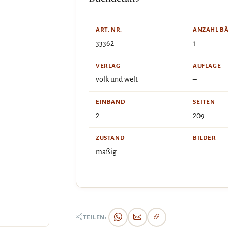
ART. NR.
ANZAHL B
33362
1
VERLAG
AUFLAGE
volk und welt
–
EINBAND
SEITEN
2
209
ZUSTAND
BILDER
mäßig
–
TEILEN: