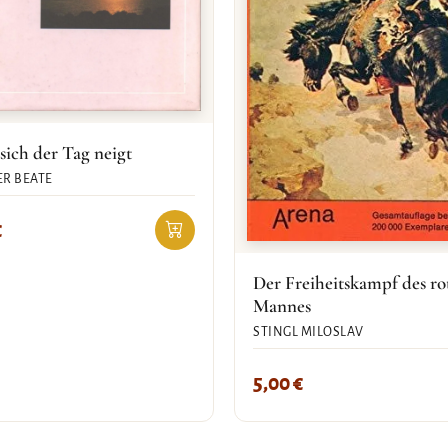
ich der Tag neigt
R BEATE
€
Der Freiheitskampf des ro
Mannes
STINGL MILOSLAV
5,00
€