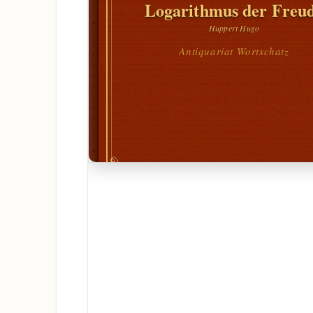
Logarithmus der Freu
Huppert Hugo
Antiquariat Wortschatz