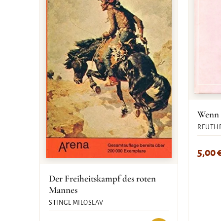
Wenn s
REUTHE
5,00
Der Freiheitskampf des roten
Mannes
STINGL MILOSLAV