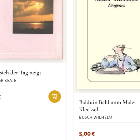
ich der Tag neigt
R BEATE
€
Balduin Bählamm Maler
Klecksel
BUSCH WILHELM
5,00
€