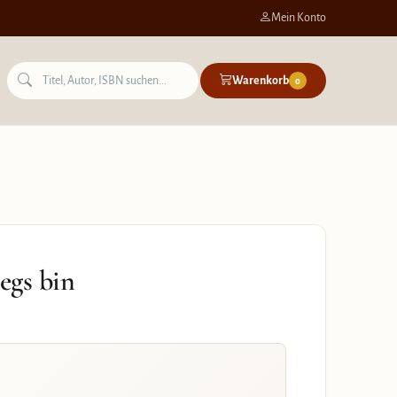
Mein Konto
Warenkorb
0
egs bin