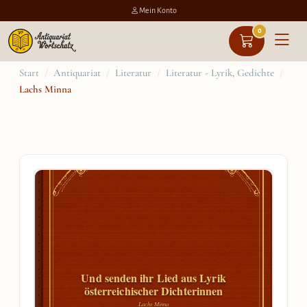
Mein Konto
0
Zum
Start
/
Antiquariat
/
Literatur
/
Literatur - Lyrik, Gedichte
/
Lachs Minna
Inhalt
springen
Und senden ihr Lied aus Lyrik
österreichischer Dichterinnen
Lachs Minna