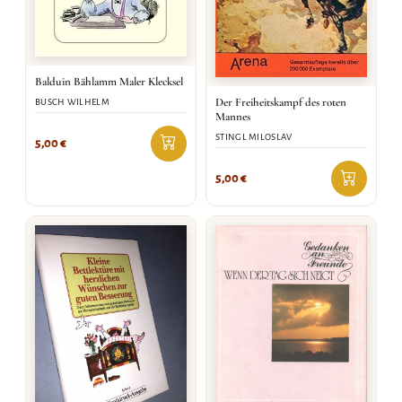
Balduin Bählamm Maler Klecksel
Der Freiheitskampf des roten
BUSCH WILHELM
Mannes
STINGL MILOSLAV
5,00
€
5,00
€