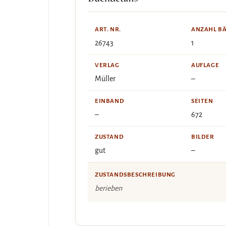
ART. NR.
ANZAHL B
26743
1
VERLAG
AUFLAGE
Müller
–
EINBAND
SEITEN
–
672
ZUSTAND
BILDER
gut
–
ZUSTANDSBESCHREIBUNG
berieben