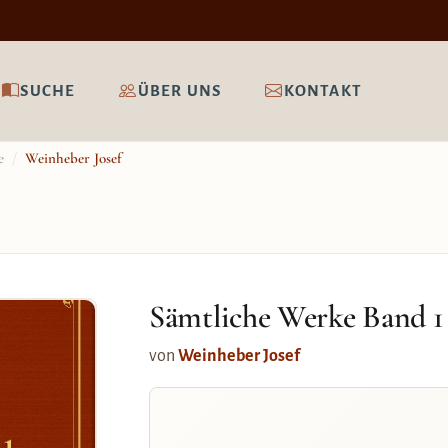
SUCHE
ÜBER UNS
KONTAKT
e
/
Weinheber Josef
Sämtliche Werke Band 1 
von
Weinheber Josef
 1