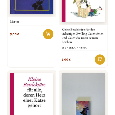
Martin
Kleine Bettlektüre für den
vielseitigen Zwilling Geschichten
5,00
€
und Geschicke unter seinem
Zeichen
STEINER KATHARINA
5,00
€