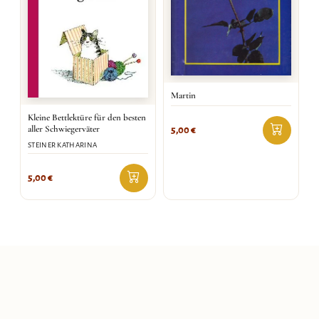
Martin
Kleine Bettlektüre für den besten
aller Schwiegerväter
5,00
€
STEINER KATHARINA
5,00
€