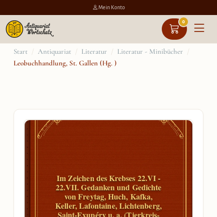
Mein Konto
0
Zum
Start
/
Antiquariat
/
Literatur
/
Literatur - Minibücher
/
Leobuchhandlung, St. Gallen (Hg. )
Inhalt
springen
Im Zeichen des Krebses 22.VI -
22.VII. Gedanken und Gedichte
von Freytag, Huch, Kafka,
Keller, Lafontaine, Lichtenberg,
Saint-Exupéry u. a. (Tierkreis-