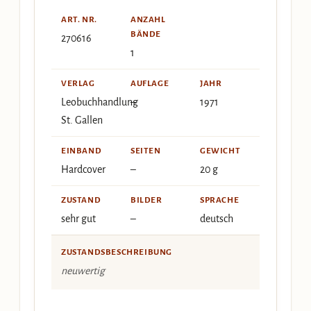
ART. NR.
ANZAHL
BÄNDE
270616
1
VERLAG
AUFLAGE
JAHR
Leobuchhandlung
–
1971
St. Gallen
EINBAND
SEITEN
GEWICHT
Hardcover
–
20 g
ZUSTAND
BILDER
SPRACHE
sehr gut
–
deutsch
ZUSTANDSBESCHREIBUNG
neuwertig