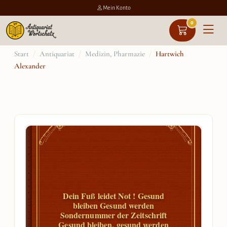
Mein Konto
0
Zum
Start
/
Antiquariat
/
Medizin, Pharmazie
/
Hartwich
Alexander
Inhalt
springen
Dein Fuß leidet Not ! Gesund
bleiben Gesund werden
Sondernummer der Zeitschrift
Gesund bleiben, gesund werden