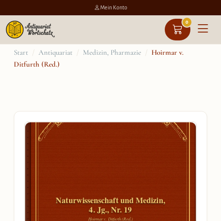
Mein Konto
0
Zum
Start
/
Antiquariat
/
Medizin, Pharmazie
/
Hoirmar v.
Ditfurth (Red.)
Inhalt
springen
Naturwissenschaft und Medizin,
4. Jg., Nr. 19
Hoirmar v. Ditfurth (Red.)