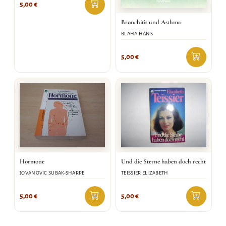
5,00
€
Bronchitis und Asthma
BLAHA HANS
5,00
€
Hormone
Und die Sterne haben doch recht
JOVANOVIC SUBAK-SHARPE
TEISSIER ELIZABETH
5,00
€
5,00
€