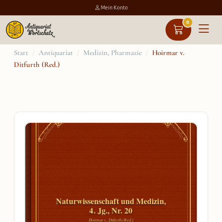
Mein Konto
0
Zum
Start
/
Antiquariat
/
Medizin, Pharmazie
/
Hoirmar v.
Ditfurth (Red.)
Inhalt
springen
Naturwissenschaft und Medizin,
4. Jg., Nr. 20
Hoirmar v. Ditfurth (Red.)