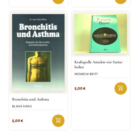
Kraftquelle Amulett wie Steine
heilen
MENROW BRITT
5,00
€
Bronchitis und Asthma
BLAHA HANS
5,00
€