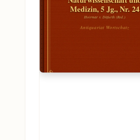
Medizin, 5 Jg., Nr. 24
Hoirmar v. Ditfurth (Red.)
Antiquariat Wortschatz