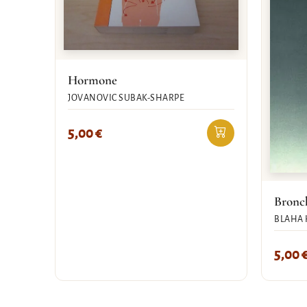
Hormone
JOVANOVIC SUBAK-SHARPE
5,00
€
Bronc
BLAHA
5,00