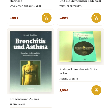
Hormone
Und die Sterne haben doch recht
JOVANOVIC SUBAK-SHARPE
TEISSIER ELIZABETH
5,00
€
5,00
€
Kraftquelle Amulett wie Steine
heilen
MENROW BRITT
5,00
€
Bronchitis und Asthma
BLAHA HANS