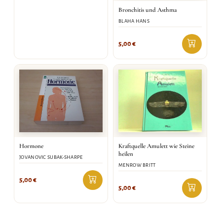
Bronchitis und Asthma
BLAHA HANS
5,00
€
Hormone
Kraftquelle Amulett wie Steine
heilen
JOVANOVIC SUBAK-SHARPE
MENROW BRITT
5,00
€
5,00
€