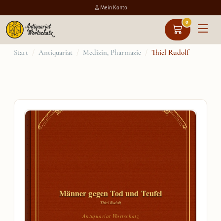
Mein Konto
0
Zum
Start
/
Antiquariat
/
Medizin, Pharmazie
/
Thiel Rudolf
Inhalt
springen
Männer gegen Tod und Teufel
Thiel Rudolf
Antiquariat Wortschatz