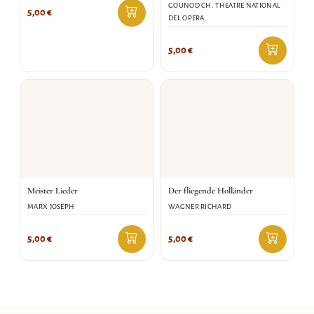
GOUNOD CH. THEATRE NATIONAL
5,00
€
DEL OPERA
5,00
€
Meister Lieder
Der fliegende Holländer
MARX JOSEPH
WAGNER RICHARD
5,00
€
5,00
€