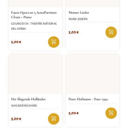
Faust Opera en 5 ActesPartition
Meister Lieder
Chant + Piano
MARX JOSEPH
GOUNOD CH. THEATRE NATIONAL
DEL OPERA
5,00
€
5,00
€
Der fliegende Holländer
Peter Hofmann - Tour 1992
WAGNER RICHARD
5,00
€
5,00
€