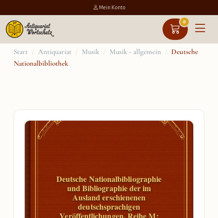
Mein Konto
0
Zum
Start
/
Antiquariat
/
Musik
/
Musik - allgemein
/
Deutsche
Nationalbibliothek
Inhalt
springen
Deutsche Nationalbibliographie
und Bibliographie der im
Ausland erschienenen
deutschsprachigen
Veröffentlichungen. Reihe M: