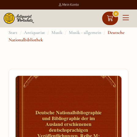
Mein Konto
0
Zum
Start
/
Antiquariat
/
Musik
/
Musik - allgemein
/
Deutsche
Nationalbibliothek
Inhalt
springen
Deutsche Nationalbibliographie
und Bibliographie der im
Ausland erschienenen
deutschsprachigen
Veröffentlichungen. Reihe M: