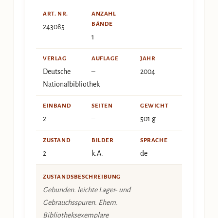
ART. NR.
ANZAHL
BÄNDE
243085
1
VERLAG
AUFLAGE
JAHR
Deutsche
–
2004
Nationalbibliothek
EINBAND
SEITEN
GEWICHT
2
–
501 g
ZUSTAND
BILDER
SPRACHE
2
k.A.
de
ZUSTANDSBESCHREIBUNG
Gebunden. leichte Lager- und
Gebrauchsspuren. Ehem.
Bibliotheksexemplare