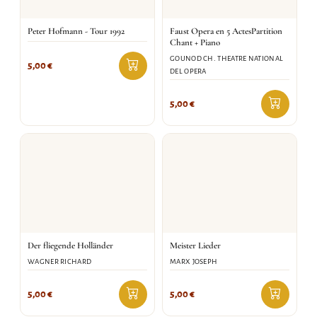
Peter Hofmann - Tour 1992
Faust Opera en 5 ActesPartition
Chant + Piano
GOUNOD CH. THEATRE NATIONAL
5,00
€
DEL OPERA
5,00
€
Der fliegende Holländer
Meister Lieder
WAGNER RICHARD
MARX JOSEPH
5,00
€
5,00
€