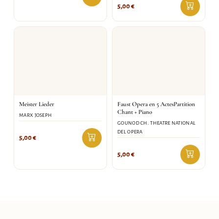
5,00
€
Meister Lieder
Faust Opera en 5 ActesPartition
Chant + Piano
MARX JOSEPH
GOUNOD CH. THEATRE NATIONAL
DEL OPERA
5,00
€
5,00
€