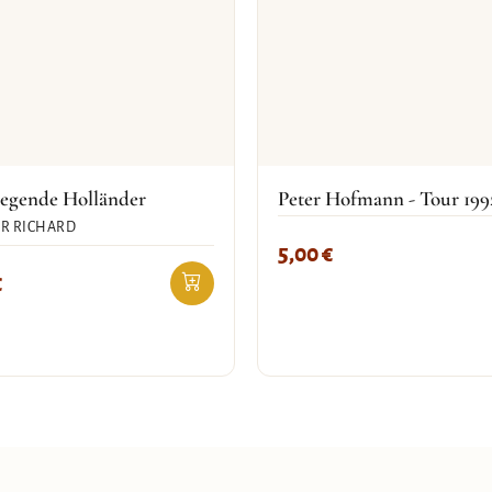
iegende Holländer
Peter Hofmann - Tour 199
R RICHARD
5,00
€
€