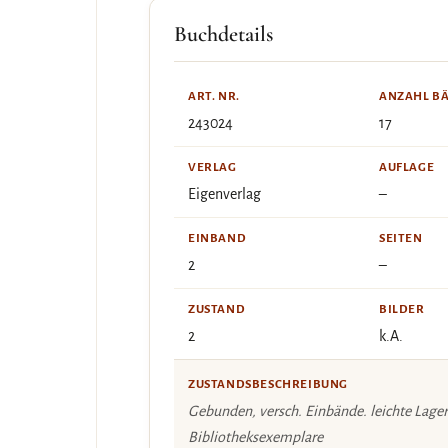
Buchdetails
ART. NR.
ANZAHL B
243024
17
VERLAG
AUFLAGE
Eigenverlag
–
EINBAND
SEITEN
2
–
ZUSTAND
BILDER
2
k.A.
ZUSTANDSBESCHREIBUNG
Gebunden, versch. Einbände. leichte Lage
Bibliotheksexemplare